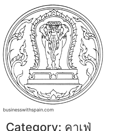
businesswithspain.com
Category:
คาเฟ่