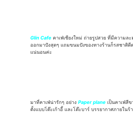
Glin Cafe
คาเฟ่เชียงใหม่ ถ่ายรูปสวย ที่มีความละม
ออกมาปังสุดๆ แถมขนมปังของทางร้านก็รสชาติดีต่อใ
แน่นอนค่ะ
มาที่คาเฟ่น่ารักๆ อย่าง
Paper plane
เป็นคาเฟ่สีข
ตั้งแบบโต๊ะเก้าอี้ และโต๊ะบาร์ บรรยากาศภายในร้