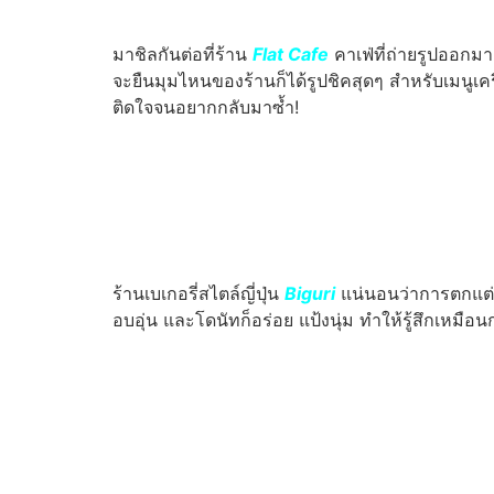
มาชิลกันต่อที่ร้าน
Flat Cafe
คาเฟ่ที่ถ่ายรูปออกมา
จะยืนมุมไหนของร้านก็ได้รูปชิคสุดๆ สำหรับเมนูเคร
ติดใจจนอยากกลับมาซ้ำ!
ร้านเบเกอรี่สไตล์ญี่ปุ่น
Biguri
แน่นอนว่าการตกแต่ง
อบอุ่น และโดนัทก็อร่อย แป้งนุ่ม ทำให้รู้สึกเหม