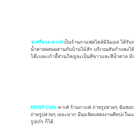
ช.ศรีนวล คาเฟ่
เป็นร้านกาแฟสไตล์มินิมอล ได้รับก
น้ำตาลผสมผสานกับบ้านไม้สัก บริเวณสันกำแพงได้ส
โต๊ะและเก้าอี้ส่วนใหญ่จะเป็นสีขาวและสีน้ำตาล ม
KRISP Cafe
คาเฟ่ ร้านกาแฟ ถ่ายรูปสวยๆ ฉันชอบเส้
ถ่ายรูปสวยๆ เยอะมาก มีมุมจัดแสดงงานศิลปะในแต่ล
รูปเก๋ๆ ก็ได้