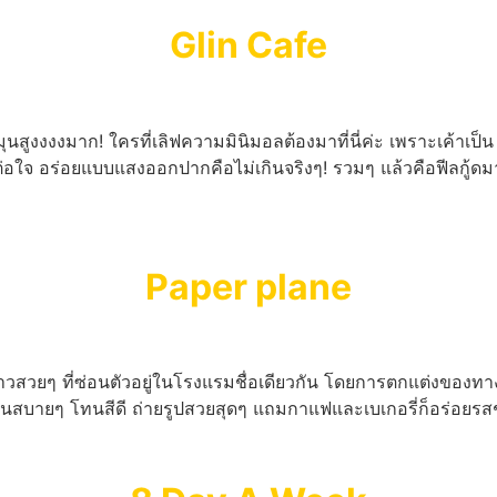
Glin Cafe
ุนสูงงงงมาก! ใครที่เลิฟความมินิมอลต้องมาที่นี่ค่ะ เพราะเค้าเป็
จ อร่อยแบบแสงออกปากคือไม่เกินจริงๆ! รวมๆ แล้วคือฟีลกู้ดมาก!
Paper plane
าวสวยๆ ที่ซ่อนตัวอยู่ในโรงแรมชื่อเดียวกัน โดยการตกแต่งของทางร้า
านสบายๆ โทนสีดี ถ่ายรูปสวยสุดๆ แถมกาแฟและเบเกอรี่ก็อร่อยรสชาต