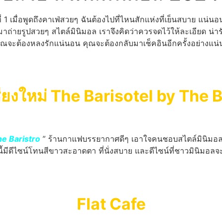
่ 1 เมื่อพูดถึงคาเฟ่สวยๆ ฉันต้องไปที่ไหนสักแห่งที่เย็นสบาย แน่นอ
มาถ่ายรูปสวยๆ สไตล์มินิมอล เราจึงคิดว่าควรจดไว้ให้ละเอียด น่า
 คุณจะต้องหลงรักแน่นอน คุณจะต้องกลับมาเช็คอินอีกครั้งอย่างแน
ชียงใหม่ The Barisotel by The B
he Baristro
” ร้านกาแฟบรรยากาศดีๆ เอาใจคนชอบสไตล์มินิมอล มีแม่
ีดีไซน์โทนสีขาวสะอาดตา ที่นั่งสบาย และดีไซน์ที่ชาวมินิมอลจะต้อ
Flat Cafe