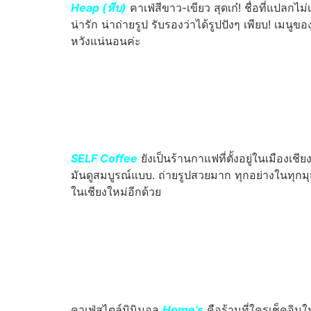
Heap (หีบ)
คาเฟ่สีขาว-เขียว สุดเก๋! ชื่อที่แปล
น่ารัก น่าถ่ายรูป รับรองว่าได้รูปปังๆ เพียบ! เมนูข
หวังแน่นอนค่ะ
SELF Coffee
ยังเป็นร้านกาแฟที่ตั้งอยู่ในเมือง
มันดูสมบูรณ์แบบ. ถ่ายรูปสวยมาก ทุกอย่างในทุกมุมข
ในเชียงใหม่อีกด้วย
คาเฟ่สไตล์มินิมอล
Home’s
คือร้านที่ใครเช็คอิน