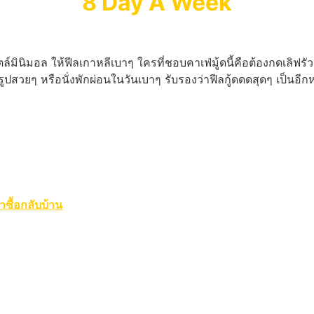
8 Day A Week
ล์มินิมอล ให้ฟีลเกาหลีเบาๆ ใครที่ชอบคาเฟ่มู้ดนี้คือต้องกดเลิฟรั
ูปสวยๆ หรือนั่งพักผ่อนในวันเบาๆ รับรองว่าฟีลกู้ดดดสุดๆ เป็นอีก
าซื้อกลับบ้าน