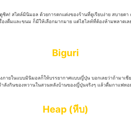
ดูชิค! สไตล์มินิมอล ด้วยการตกแต่งของร้านที่ดูเรียบง่าย สบายตา ด
ื่องดื่มและขนม ก็มีให้เลือกมากมาย แต่ไฮไลท์ที่ต้องห้ามพลาดเลยก็
Biguri
ภายในแบบมินิมอลก็ให้บรรยากาศแบบญี่ปุ่น บอกเลยว่าถ้ามาเชียงให
ือนกำลังกินของหวานในสวนหลังบ้านของญี่ปุ่นจริงๆ แล้วดื่มกาแฟหอ
Heap (หีบ)