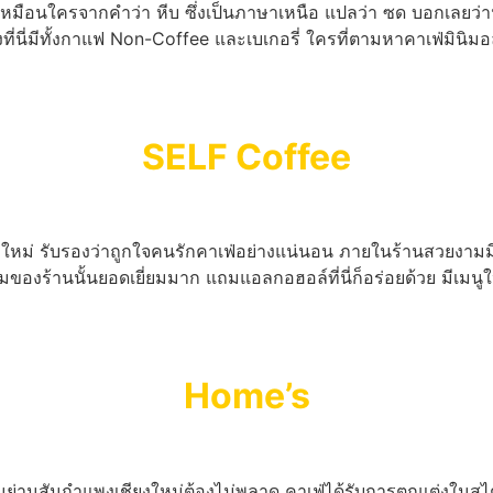
กไม่เหมือนใครจากคำว่า หีบ ซึ่งเป็นภาษาเหนือ แปลว่า ซด บอกเลยว
องที่นี่มีทั้งกาแฟ Non-Coffee และเบเกอรี่ ใครที่ตามหาคาเฟ่มินิมอล 
SELF Coffee
เชียงใหม่ รับรองว่าถูกใจคนรักคาเฟ่อย่างแน่นอน ภายในร้านสวยงา
องร้านนั้นยอดเยี่ยมมาก แถมแอลกอฮอล์ที่นี่ก็อร่อยด้วย มีเมนูให้
Home’s
ในย่านสันกำแพงเชียงใหม่ต้องไม่พลาด คาเฟ่ได้รับการตกแต่งในสไ